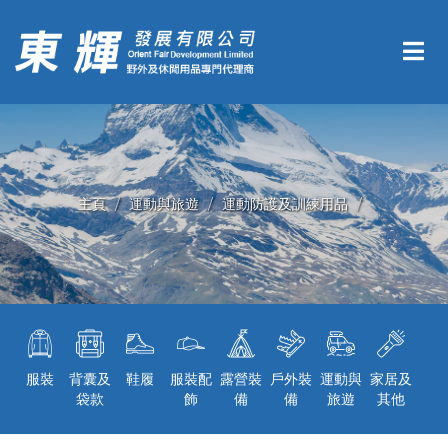
主頁
運動與旅遊
運動防護及訓練用品
服裝
背囊及
鞋履
服裝配
露營裝
戶外裝
運動與
家居及
袋款
飾
備
備
旅遊
其他