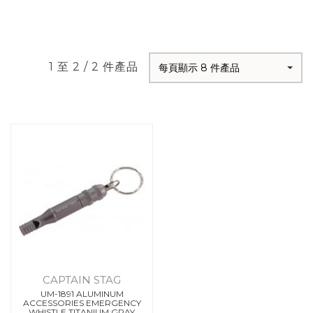
1 至 2 / 2 件產品
每頁顯示 8 件產品
CAPTAIN STAG
UM-1891 ALUMINUM
ACCESSORIES EMERGENCY
WHISTLE TITANIUM GRAY