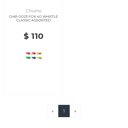
Chums
CH61-0023 FOX 40 WHISTLE
CLASSIC ASSORTED
$ 110
«
1
»