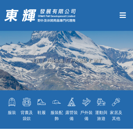
主頁
戶外裝備
戶外雜品
哨子
服裝
背囊及
鞋履
服裝配
露營裝
戶外裝
運動與
家居及
袋款
飾
備
備
旅遊
其他