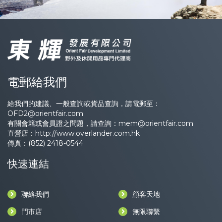
電郵給我們
給我們的建議、一般查詢或貨品查詢，請電郵至：
OFD2@orientfair.com
有關會籍或會員證之問題，請查詢：
mem@orientfair.com
直營店：
http://www.overlander.com.hk
傳真：(852) 2418-0544
快速連結
聯絡我們
顧客天地
門市店
無限聯繫