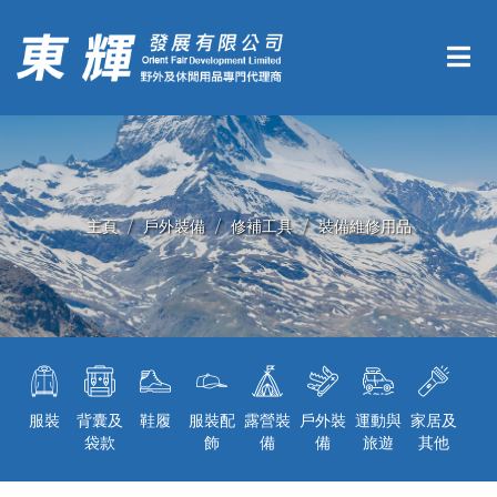
主頁
戶外裝備
修補工具
裝備維修用品
服裝
背囊及
鞋履
服裝配
露營裝
戶外裝
運動與
家居及
袋款
飾
備
備
旅遊
其他