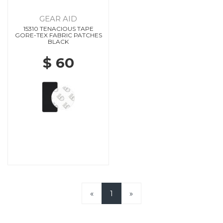
GEAR AID
15310 TENACIOUS TAPE
GORE-TEX FABRIC PATCHES
BLACK
$ 60
«
1
»