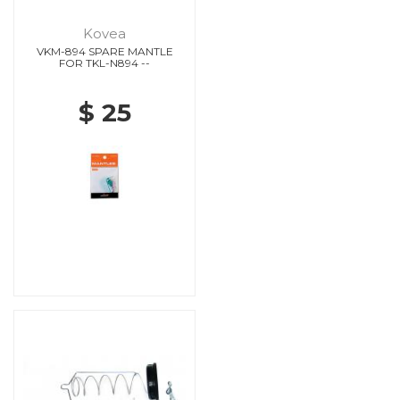
Kovea
VKM-894 SPARE MANTLE
FOR TKL-N894 --
$ 25