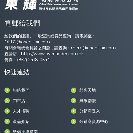
電郵給我們
給我們的建議、一般查詢或貨品查詢，請電郵至：
OFD2@orientfair.com
有關會籍或會員證之問題，請查詢：
mem@orientfair.com
直營店：
http://www.overlander.com.hk
傳真：(852) 2418-0544
快速連結
聯絡我們
顧客天地
門市店
無限聯繫
人才招聘
分銷商登入
產品介紹
分銷商資源中心
裝備技術指南