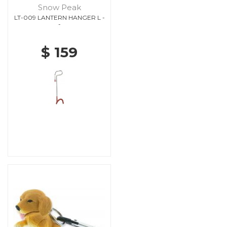
Snow Peak
LT-009 LANTERN HANGER L -
-
$ 159