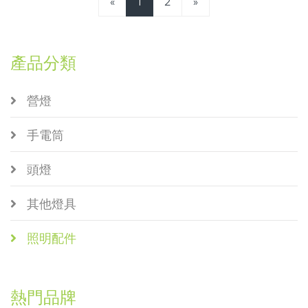
«
1
2
»
產品分類
營燈
手電筒
頭燈
其他燈具
照明配件
熱門品牌