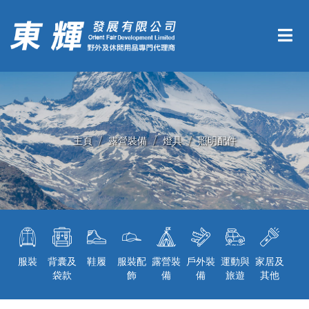
主頁
露營裝備
燈具
照明配件
服裝
背囊及
鞋履
服裝配
露營裝
戶外裝
運動與
家居及
袋款
飾
備
備
旅遊
其他