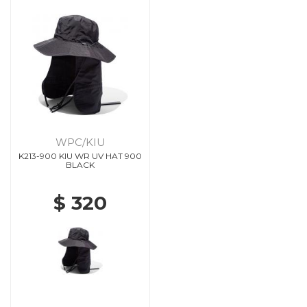
WPC/KIU
K213-900 KIU WR UV HAT 900
BLACK
$ 320