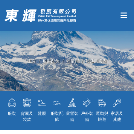
主頁
服裝配飾
輕量帽
輕薄圓邊帽
服裝
背囊及
鞋履
服裝配
露營裝
戶外裝
運動與
家居及
袋款
飾
備
備
旅遊
其他