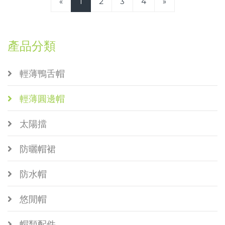
«
1
2
3
4
»
產品分類
輕薄鴨舌帽
輕薄圓邊帽
太陽擋
防曬帽裙
防水帽
悠閒帽
帽類配件