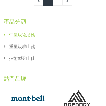
«
1
2
»
產品分類
中量級遠足靴
重量級攀山靴
技術型登山鞋
熱門品牌