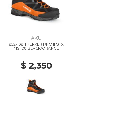
AKU
852-108 TREKKER PRO II GTX
MS 108 BLACK/ORANGE
$ 2,350