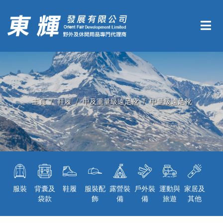
主頁
鞋履
中及重量級遠足靴
中量級遠足靴
服裝
背囊及
鞋履
服裝配
露營裝
戶外裝
運動與
家居及
袋款
飾
備
備
旅遊
其他