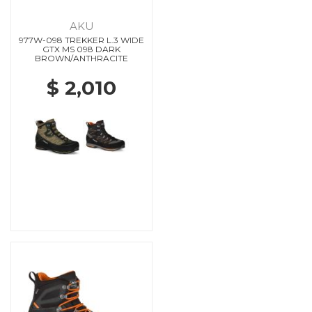
AKU
977W-098 TREKKER L.3 WIDE
GTX MS 098 DARK
BROWN/ANTHRACITE
$ 2,010