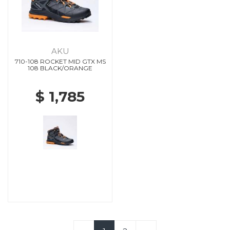
AKU
710-108 ROCKET MID GTX MS
108 BLACK/ORANGE
$ 1,785