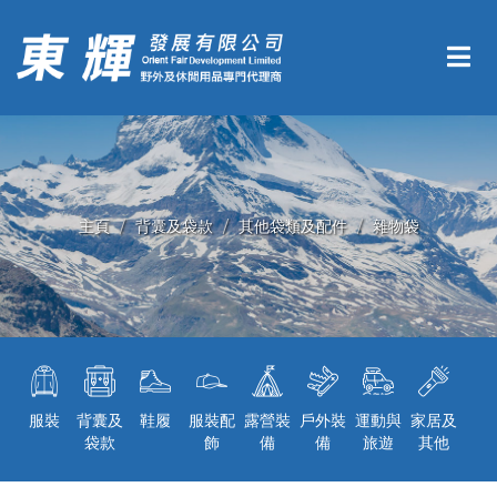
主頁
背囊及袋款
其他袋類及配件
雜物袋
服裝
背囊及
鞋履
服裝配
露營裝
戶外裝
運動與
家居及
袋款
飾
備
備
旅遊
其他