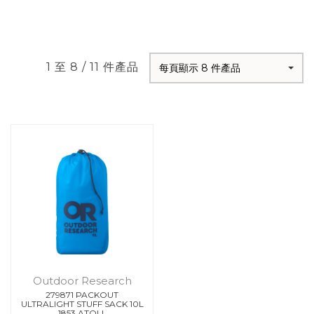
1 至 8 / 11 件產品
每頁顯示 8 件產品
Outdoor Research
279871 PACKOUT
ULTRALIGHT STUFF SACK 10L
1853 ATOLL