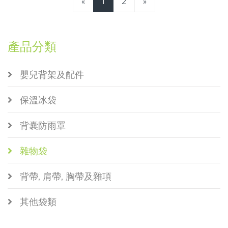
«
1
2
»
產品分類
嬰兒背架及配件
保溫冰袋
背囊防雨罩
雜物袋
背帶, 肩帶, 胸帶及雜項
其他袋類