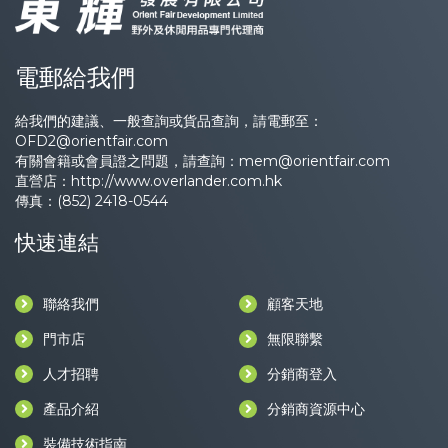
電郵給我們
給我們的建議、一般查詢或貨品查詢，請電郵至：
OFD2@orientfair.com
有關會籍或會員證之問題，請查詢：
mem@orientfair.com
直營店：
http://www.overlander.com.hk
傳真：(852) 2418-0544
快速連結
聯絡我們
顧客天地
門市店
無限聯繫
人才招聘
分銷商登入
產品介紹
分銷商資源中心
裝備技術指南