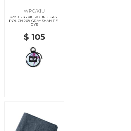
WPC/KIU
K280-268 KIU ROUND CASE
POUCH 268 GRAY SHAH TIE-
DYE
$ 105