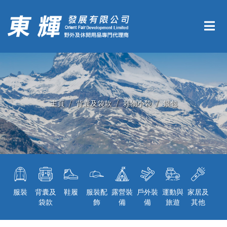
主頁
背囊及袋款
雜物小袋
銀包
服裝
背囊及
鞋履
服裝配
露營裝
戶外裝
運動與
家居及
袋款
飾
備
備
旅遊
其他