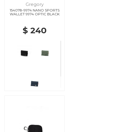
Gregory
154078-9974 NANO SPORTS
WALLET 9974 OPTIC BLACK
$ 240