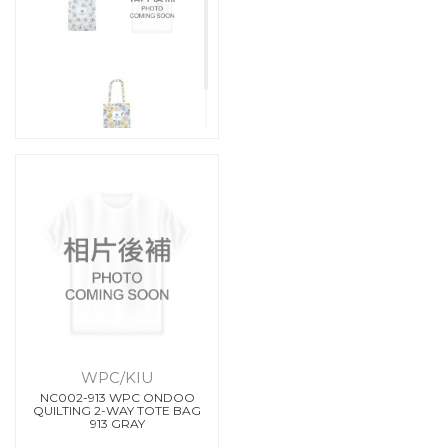
WPC/KIU
NC002-913 WPC ONDOO
QUILTING 2-WAY TOTE BAG
913 GRAY