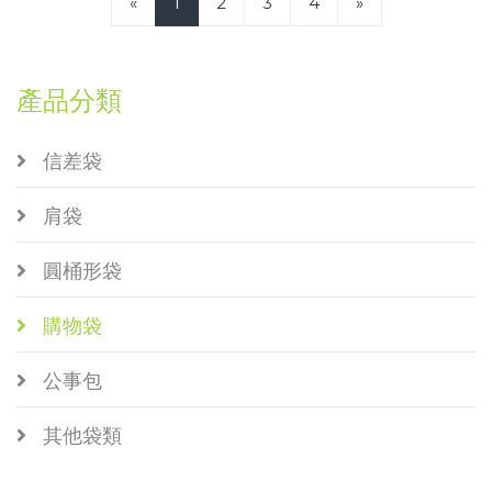
«
1
2
3
4
»
產品分類
信差袋
肩袋
圓桶形袋
購物袋
公事包
其他袋類