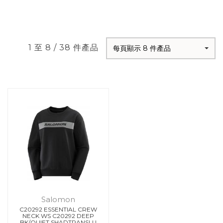
1 至 8 / 38 件產品
每頁顯示 8 件產品
Salomon
C20292 ESSENTIAL CREW
NECK WS C20292 DEEP
BK/QUIET SHADTRANSLU