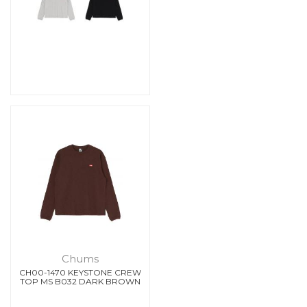
Chums
CH00-1470 KEYSTONE CREW
TOP MS B032 DARK BROWN