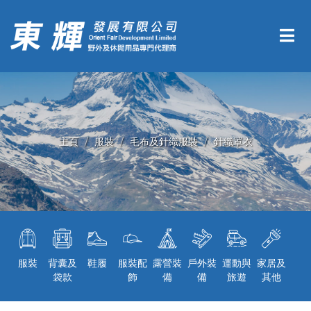
主頁
服裝
毛布及針織服裝
針織罩衣
服裝
背囊及
鞋履
服裝配
露營裝
戶外裝
運動與
家居及
袋款
飾
備
備
旅遊
其他