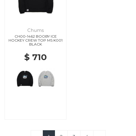
Chums
CH00-1462 BOOBY ICE
HOCKEY CREW TOP MS K001
BLACK
$ 710