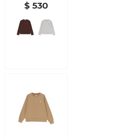
$ 530