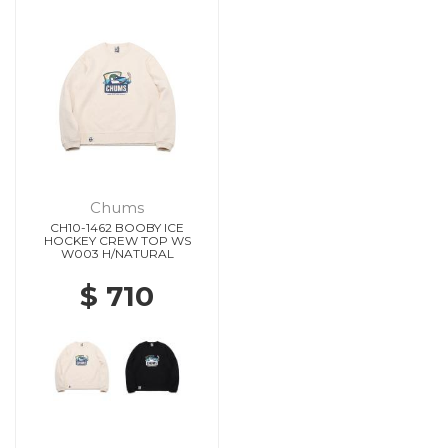
Chums
CH10-1462 BOOBY ICE
HOCKEY CREW TOP WS
W003 H/NATURAL
$ 710