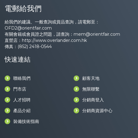
電郵給我們
給我們的建議、一般查詢或貨品查詢，請電郵至：
OFD2@orientfair.com
有關會籍或會員證之問題，請查詢：
mem@orientfair.com
直營店：
http://www.overlander.com.hk
傳真：(852) 2418-0544
快速連結
聯絡我們
顧客天地
門市店
無限聯繫
人才招聘
分銷商登入
產品介紹
分銷商資源中心
裝備技術指南