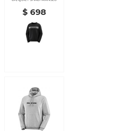
$ 698