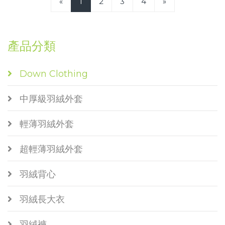
«
1
2
3
4
»
產品分類
Down Clothing
中厚級羽絨外套
輕薄羽絨外套
超輕薄羽絨外套
羽絨背心
羽絨長大衣
羽絨褲