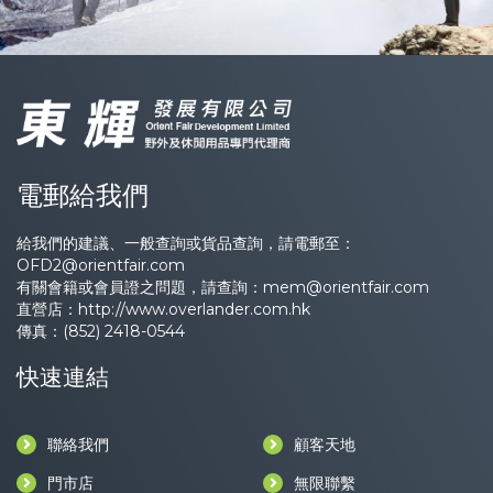
電郵給我們
給我們的建議、一般查詢或貨品查詢，請電郵至：
OFD2@orientfair.com
有關會籍或會員證之問題，請查詢：
mem@orientfair.com
直營店：
http://www.overlander.com.hk
傳真：(852) 2418-0544
快速連結
聯絡我們
顧客天地
門市店
無限聯繫