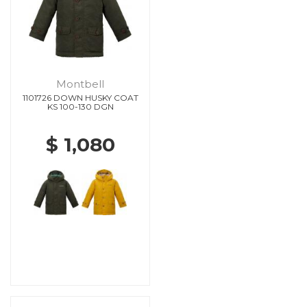
Montbell
1101726 DOWN HUSKY COAT
KS 100-130 DGN
$ 1,080