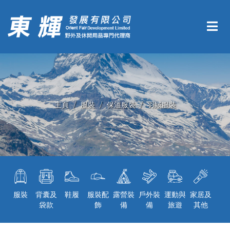
主頁
服裝
保溫服裝
羽絨服裝
服裝
背囊及
鞋履
服裝配
露營裝
戶外裝
運動與
家居及
袋款
飾
備
備
旅遊
其他