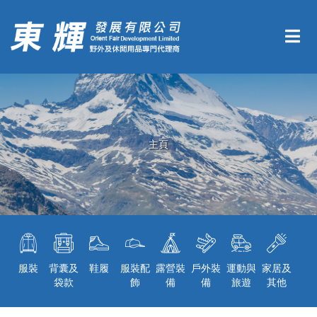
主頁
服裝
背囊及
鞋履
服裝配
露營裝
戶外裝
運動與
家居及
袋款
飾
備
備
旅遊
其他