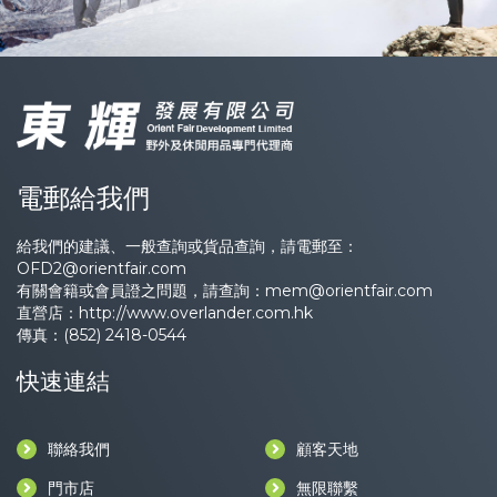
電郵給我們
給我們的建議、一般查詢或貨品查詢，請電郵至：
OFD2@orientfair.com
有關會籍或會員證之問題，請查詢：
mem@orientfair.com
直營店：
http://www.overlander.com.hk
傳真：(852) 2418-0544
快速連結
聯絡我們
顧客天地
門市店
無限聯繫