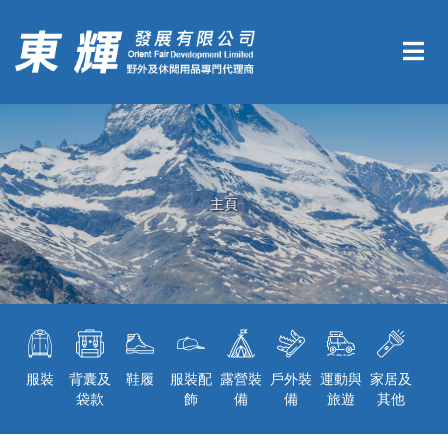
主頁
服裝
背囊及
鞋履
服裝配
露營裝
戶外裝
運動與
家居及
袋款
飾
備
備
旅遊
其他