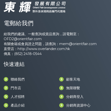
電郵給我們
給我們的建議、一般查詢或貨品查詢，請電郵至：
OFD2@orientfair.com
有關會籍或會員證之問題，請查詢：
mem@orientfair.com
直營店：
http://www.overlander.com.hk
傳真：(852) 2418-0544
快速連結
聯絡我們
顧客天地
門市店
無限聯繫
人才招聘
分銷商登入
產品介紹
分銷商資源中心