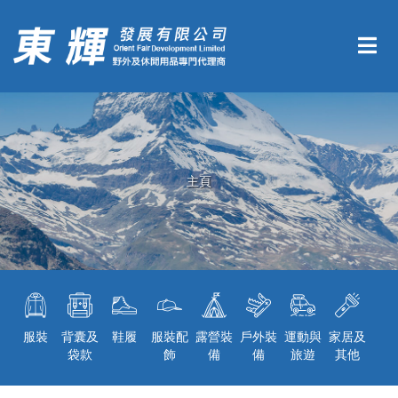
主頁
服裝
背囊及
鞋履
服裝配
露營裝
戶外裝
運動與
家居及
袋款
飾
備
備
旅遊
其他