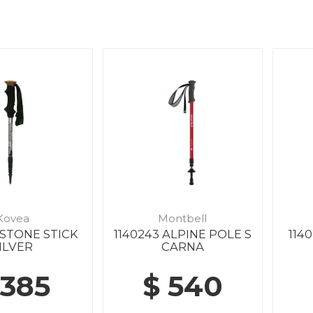
Kovea
Montbell
 STONE STICK
1140243 ALPINE POLE S
114
ILVER
CARNA
 385
$ 540