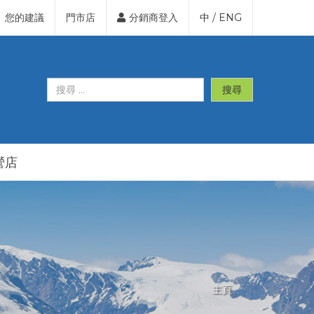
您的建議
門市店
分銷商登入
中
/
ENG
搜尋
營店
主頁