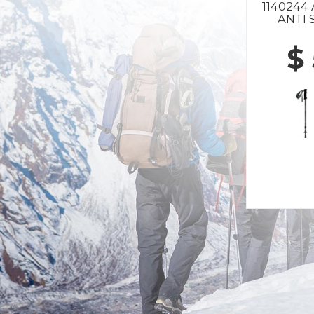
1140244
ANTI
$