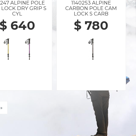
0247 ALPINE POLE
1140253 ALPINE
 LOCK DRY GRIP S
CARBON POLE CAM
CYL
LOCK S CARB
$ 640
$ 780
»