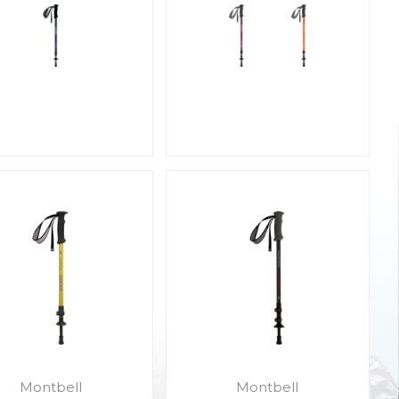
Montbell
Montbell