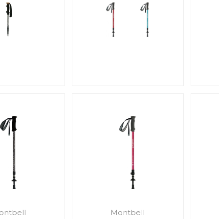
ontbell
Montbell