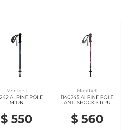
Montbell
Montbell
0242 ALPINE POLE
1140245 ALPINE POLE
MIDN
ANTI SHOCK S RPU
$ 550
$ 560