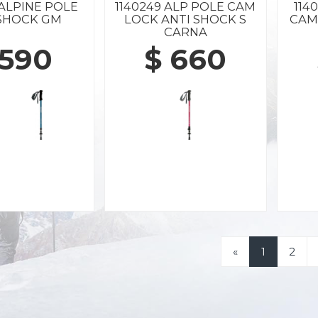
 ALPINE POLE
1140249 ALP POLE CAM
114
 SHOCK GM
LOCK ANTI SHOCK S
CAM
CARNA
 590
$ 660
«
1
2