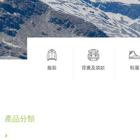
服裝
背囊及袋款
鞋履
產品分類