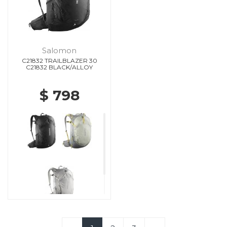
Salomon
C21832 TRAILBLAZER 30
C21832 BLACK/ALLOY
$ 798