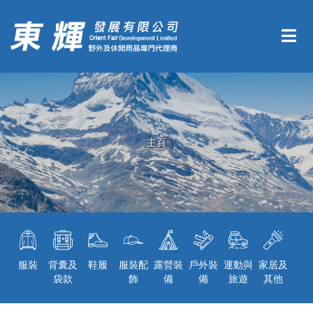
主頁
服裝
背囊及
鞋履
服裝配
露營裝
戶外裝
運動與
家居及
袋款
飾
備
備
旅遊
其他