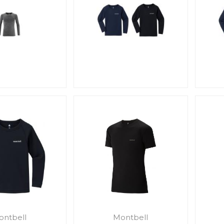
ontbell
Montbell