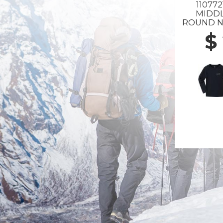
110772
MIDD
ROUND N
10
$