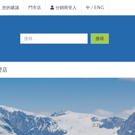
您的建議
門市店
分銷商登入
中
/
ENG
搜尋
營店
主頁