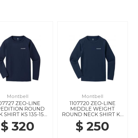
Montbell
Montbell
107727 ZEO-LINE
1107720 ZEO-LINE
PEDITION ROUND
MIDDLE WEIGHT
 SHIRT KS 135-150
ROUND NECK SHIRT KS
NV
135-150 NV
$ 320
$ 250