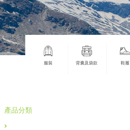
服裝
背囊及袋款
鞋履
產品分類