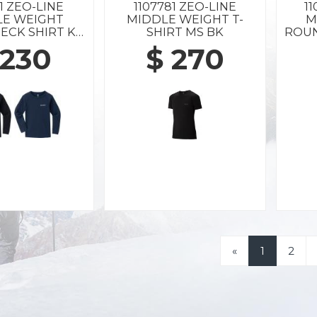
1 ZEO-LINE
1107781 ZEO-LINE
1
LE WEIGHT
MIDDLE WEIGHT T-
M
ECK SHIRT KS
SHIRT MS BK
ROUN
5-120 BK
 230
$ 270
«
1
2