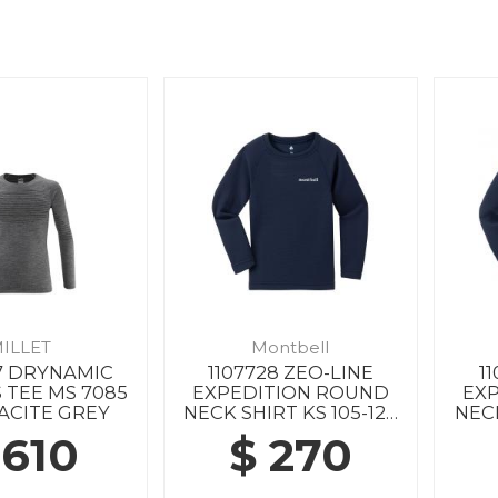
ILLET
Montbell
7 DRYNAMIC
1107728 ZEO-LINE
1
 TEE MS 7085
EXPEDITION ROUND
EX
ACITE GREY
NECK SHIRT KS 105-120
NECK
NV
 610
$ 270