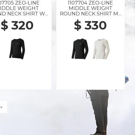
107705 ZEO-LINE
1107704 ZEO-LINE
IDDLE WEIGHT
MIDDLE WEIGHT
D NECK SHIRT WS
ROUND NECK SHIRT MS
BK
BK
$ 320
$ 330
»