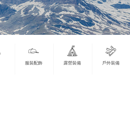
服裝配飾
露營裝備
戶外裝備