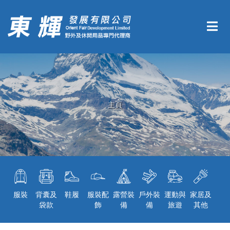
主頁
服裝
背囊及
鞋履
服裝配
露營裝
戶外裝
運動與
家居及
袋款
飾
備
備
旅遊
其他