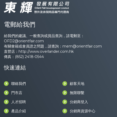
電郵給我們
給我們的建議、一般查詢或貨品查詢，請電郵至：
OFD2@orientfair.com
有關會籍或會員證之問題，請查詢：
mem@orientfair.com
直營店：
http://www.overlander.com.hk
傳真：(852) 2418-0544
快速連結
聯絡我們
顧客天地
門市店
無限聯繫
人才招聘
分銷商登入
產品介紹
分銷商資源中心