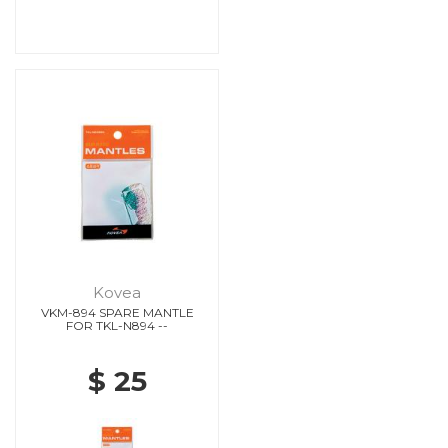
Kovea
VKM-894 SPARE MANTLE
FOR TKL-N894 --
$ 25