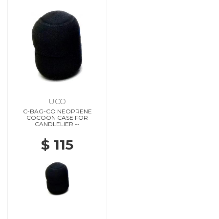
UCO
C-BAG-CO NEOPRENE
COCOON CASE FOR
CANDLELIER --
$ 115