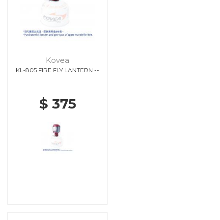
Kovea
KL-805 FIRE FLY LANTERN --
$ 375