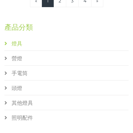
«
1
2
3
4
»
產品分類
燈具
營燈
手電筒
頭燈
其他燈具
照明配件