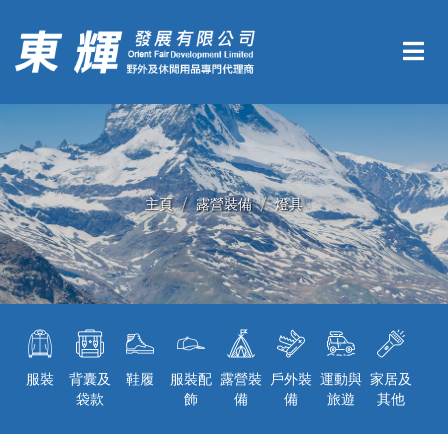
主頁
露營裝備
燈具
服裝
背囊及
鞋履
服裝配
露營裝
戶外裝
運動與
家居及
袋款
飾
備
備
旅遊
其他