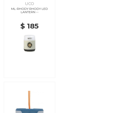
UCO
ML-RHODY RHODY LED
LANTERN --
$ 185