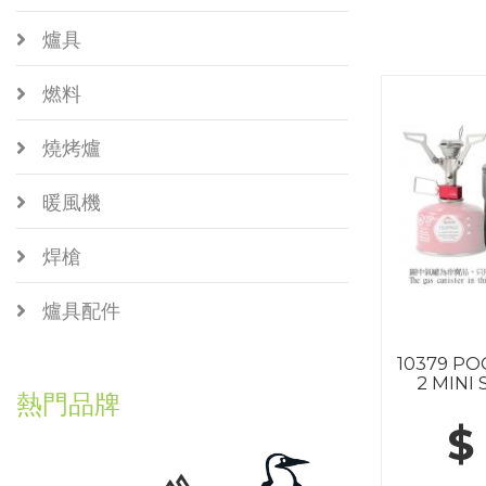
爐具
燃料
燒烤爐
暖風機
焊槍
爐具配件
10379 P
2 MINI 
熱門品牌
$