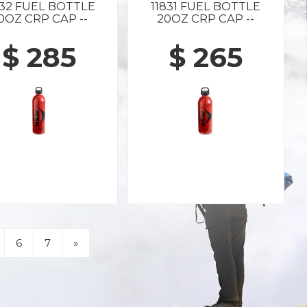
832 FUEL BOTTLE
11831 FUEL BOTTLE
0OZ CRP CAP --
20OZ CRP CAP --
$ 285
$ 265
6
7
»