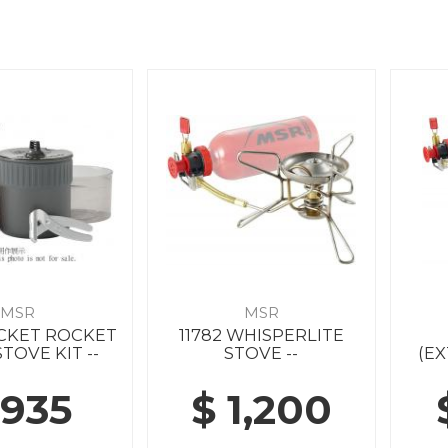
MSR
MSR
OCKET ROCKET
11782 WHISPERLITE
STOVE KIT --
STOVE --
(EX
 935
$ 1,200