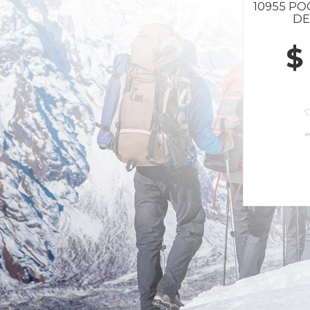
10955 P
DE
$