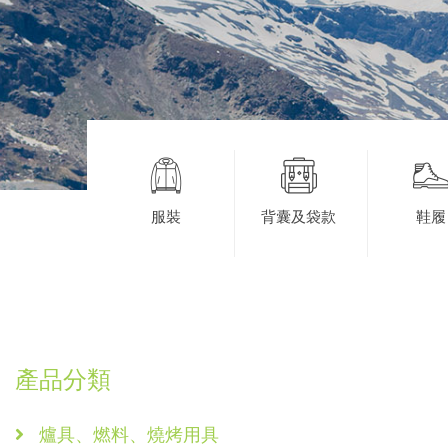
服裝
背囊及袋款
鞋履
產品分類
爐具、燃料、燒烤用具