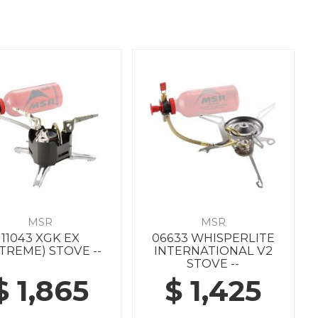
MSR
MSR
11043 XGK EX
06633 WHISPERLITE
TREME) STOVE --
INTERNATIONAL V2
STOVE --
$ 1,865
$ 1,425