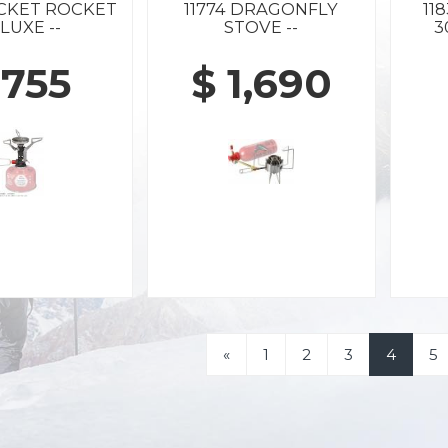
OCKET ROCKET
11774 DRAGONFLY
11
LUXE --
STOVE --
3
 755
$ 1,690
«
1
2
3
4
5