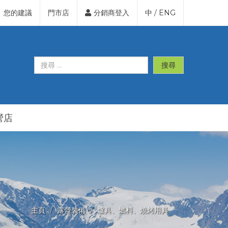
您的建議
門市店
分銷商登入
中
/
ENG
搜尋
營店
主頁
露營裝備
爐具、燃料、燒烤用具