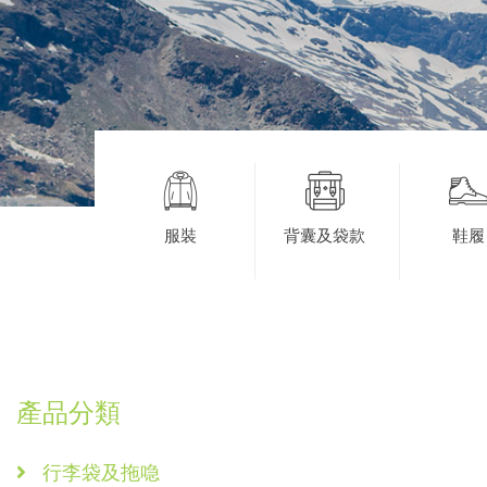
服裝
背囊及袋款
鞋履
產品分類
行李袋及拖喼