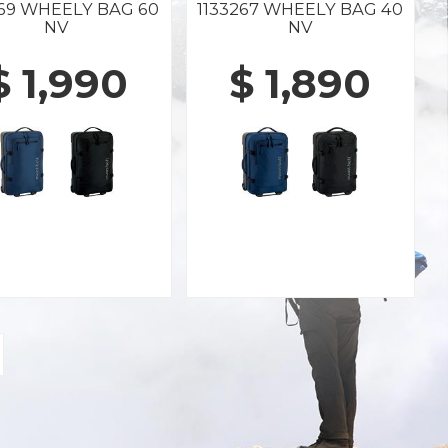
269 WHEELY BAG 60
1133267 WHEELY BAG 40
NV
NV
$ 1,990
$ 1,890