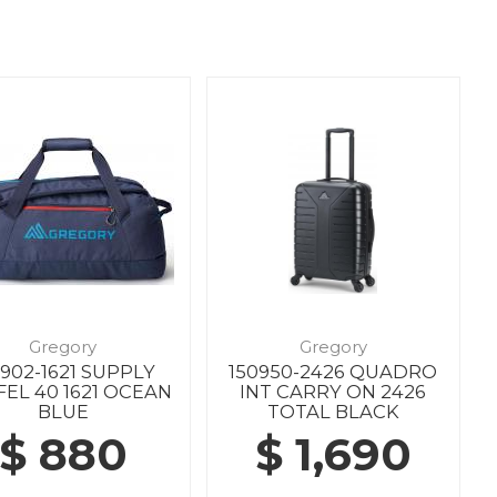
Gregory
Gregory
7902-1621 SUPPLY
150950-2426 QUADRO
EL 40 1621 OCEAN
INT CARRY ON 2426
BLUE
TOTAL BLACK
$ 880
$ 1,690