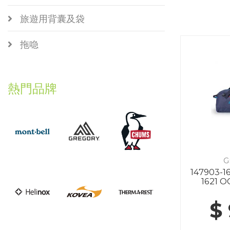
旅遊用背囊及袋
拖喼
熱門品牌
G
147903-1
1621 
$