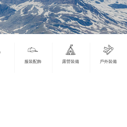
服裝配飾
露營裝備
戶外裝備