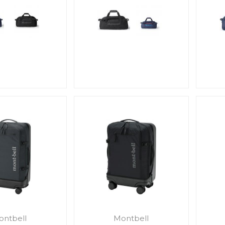
ontbell
Montbell