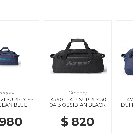
regory
Gregory
621 SUPPLY 65
147901-0413 SUPPLY 30
14
OCEAN BLUE
0413 OBSIDIAN BLACK
DUFF
 980
$ 820