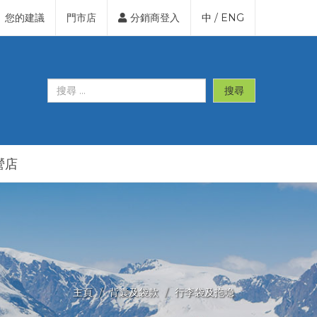
您的建議
門市店
分銷商登入
中
/
ENG
搜尋
營店
主頁
背囊及袋款
行李袋及拖喼