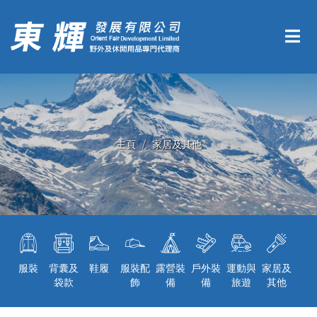
主頁
家居及其他
服裝
背囊及
鞋履
服裝配
露營裝
戶外裝
運動與
家居及
袋款
飾
備
備
旅遊
其他