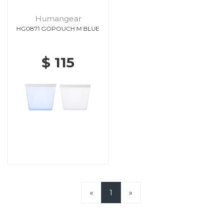
Humangear
HG0871 GOPOUCH M BLUE
$ 115
«
1
»