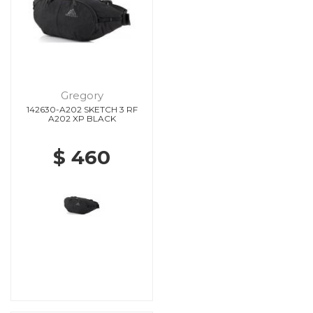
Gregory
142630-A202 SKETCH 3 RF
A202 XP BLACK
$ 460