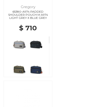
Gregory
65380-A974 PADDED
SHOULDER POUCH M A974
LIGHT GREY X BLUE GREY
$ 710