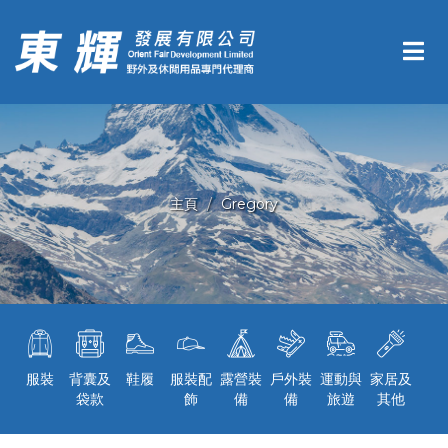
主頁
Gregory
服裝
背囊及
鞋履
服裝配
露營裝
戶外裝
運動與
家居及
袋款
飾
備
備
旅遊
其他