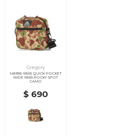
Gregory
148188-9865 QUICK POCKET
WIDE 9865 ROCKY SPOT
CAMO
$ 690