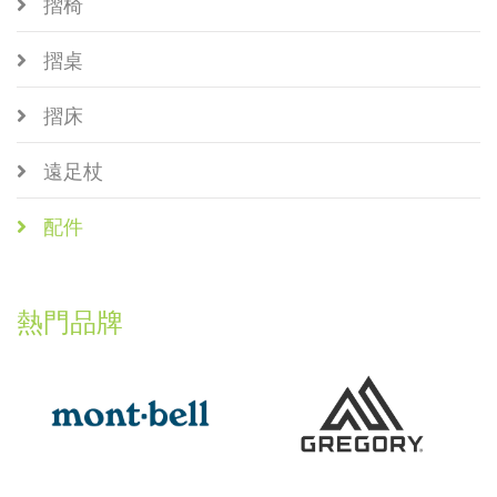
摺椅
摺桌
摺床
遠足杖
配件
熱門品牌