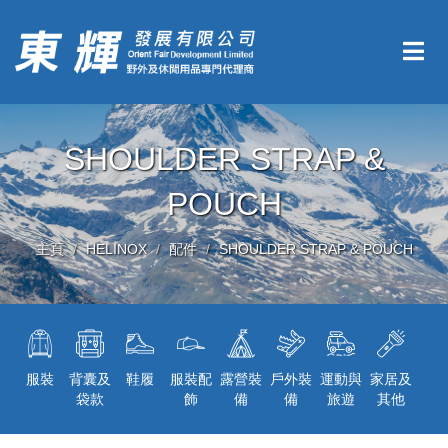
SHOULDER STRAP &
POUCH
主頁
HELINOX
配件
SHOULDER STRAP & POUCH
服裝
背囊及
鞋履
服裝配
露營裝
戶外裝
運動與
家居及
袋款
飾
備
備
旅遊
其他