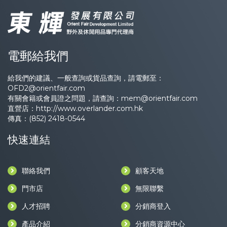
電郵給我們
給我們的建議、一般查詢或貨品查詢，請電郵至：
OFD2@orientfair.com
有關會籍或會員證之問題，請查詢：
mem@orientfair.com
直營店：
http://www.overlander.com.hk
傳真：(852) 2418-0544
快速連結
聯絡我們
顧客天地
門市店
無限聯繫
人才招聘
分銷商登入
產品介紹
分銷商資源中心