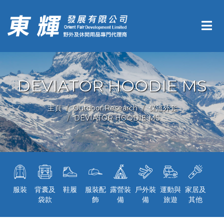
DEVIATOR HOODIE MS
主頁
Outdoor Research
保溫外套
DEVIATOR HOODIE MS
服裝
背囊及
鞋履
服裝配
露營裝
戶外裝
運動與
家居及
袋款
飾
備
備
旅遊
其他