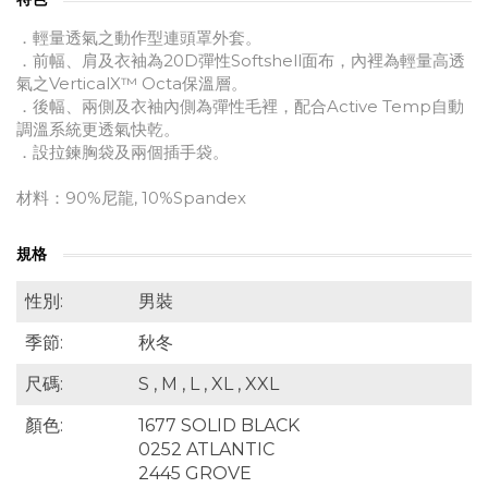
．輕量透氣之動作型連頭罩外套。
．前幅、肩及衣袖為20D彈性Softshell面布，內裡為輕量高透
氣之VerticalX™ Octa保溫層。
．後幅、兩側及衣袖內側為彈性毛裡，配合Active Temp自動
調溫系統更透氣快乾。
．設拉鍊胸袋及兩個插手袋。
材料：90%尼龍, 10%Spandex
規格
性別:
男裝
季節:
秋冬
尺碼:
S , M , L , XL , XXL
顏色:
1677 SOLID BLACK
0252 ATLANTIC
2445 GROVE