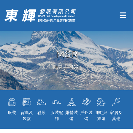
MSR
主頁
MSR
服裝
背囊及
鞋履
服裝配
露營裝
戶外裝
運動與
家居及
袋款
飾
備
備
旅遊
其他