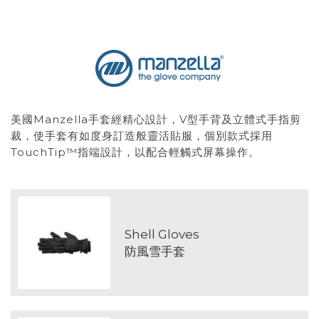
美國Manzella手套經精心設計，V型手背及立體式手指剪
裁，使手套有如度身訂造般靈活貼服，個別款式採用
TouchTip™指端設計，以配合輕觸式屏幕操作。
Shell Gloves
防風雪手套