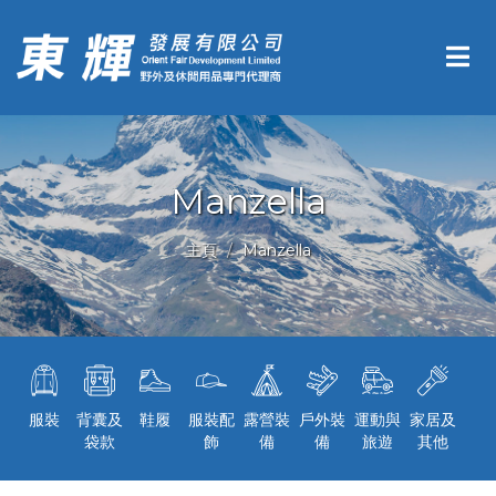
Manzella
主頁
Manzella
服裝
背囊及
鞋履
服裝配
露營裝
戶外裝
運動與
家居及
袋款
飾
備
備
旅遊
其他