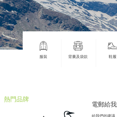
服裝
背囊及袋款
鞋履
熱門品牌
電郵給我
給我們的建議、一