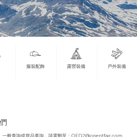
服裝配飾
露營裝備
戶外裝備
們
般查詢或貨品查詢，請電郵至：OFD2@orientfair.com