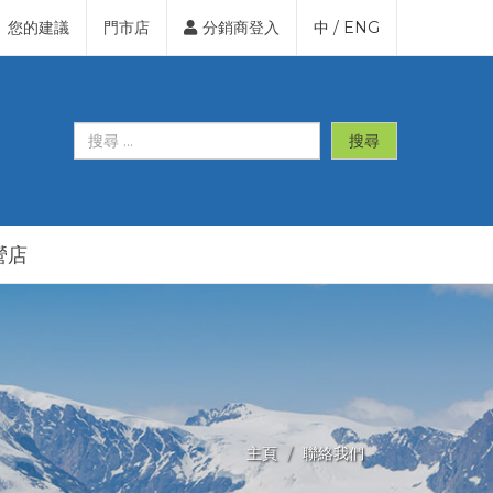
您的建議
門市店
分銷商登入
中
/
ENG
搜尋
營店
主頁
聯絡我們