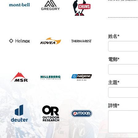
姓名*
電郵*
主題*
詳情*