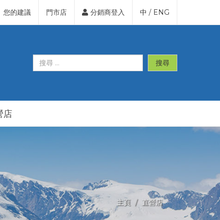
您的建議
門市店
分銷商登入
中
/
ENG
搜尋
營店
主頁
直營店