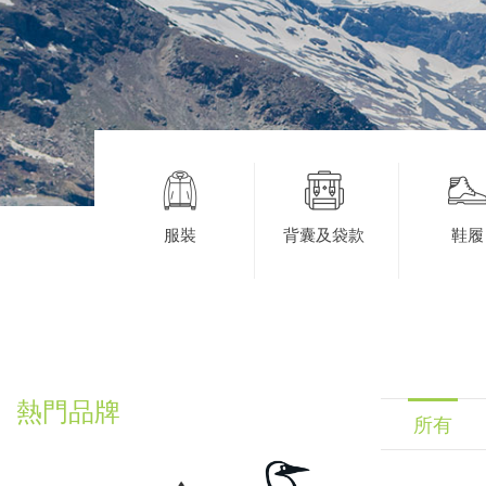
服裝
背囊及袋款
鞋履
熱門品牌
所有