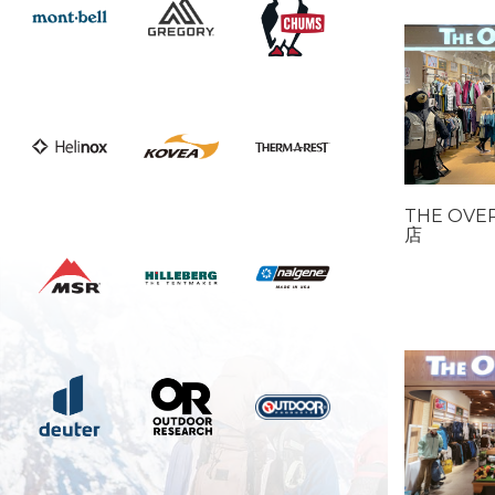
THE OVE
店