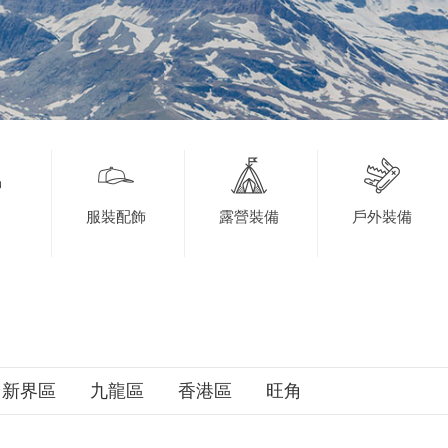
服裝配飾
露營裝備
戶外裝備
新界區
九龍區
香港區
旺角