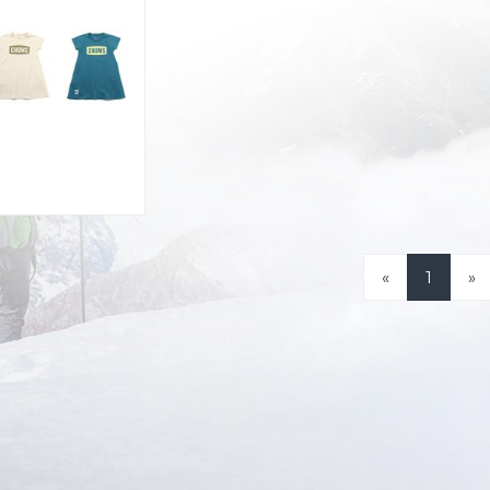
«
1
»