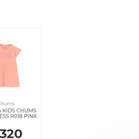
Chums
4 KIDS CHUMS
SS R018 PINK
 320