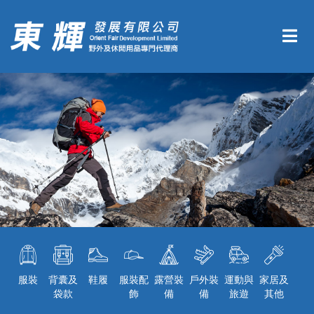
服裝
背囊及
鞋履
服裝配
露營裝
戶外裝
運動與
家居及
袋款
飾
備
備
旅遊
其他